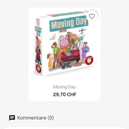
favorite_border
Moving Day
29,70 CHF
Kommentare (0)