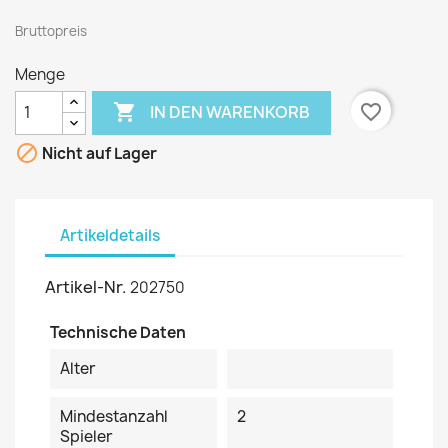
Bruttopreis
Menge

favorite_border
IN DEN WARENKORB

Nicht auf Lager
Artikeldetails
Artikel-Nr.
202750
Technische Daten
Alter
Mindestanzahl
2
Spieler