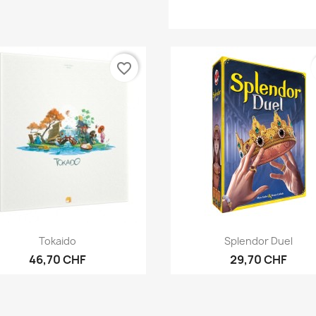
favorite_border
Vorschau
Vorschau


Tokaido
Splendor Duel
46,70 CHF
29,70 CHF