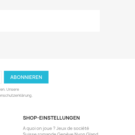
fen. Unsere
tenschutzerklärung.
SHOP-EINSTELLUNGEN
A quoi on joue ? Jeux de société
Suisse romande Genève Nyon Gland