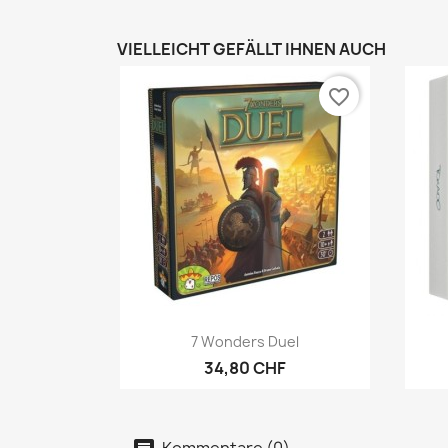
VIELLEICHT GEFÄLLT IHNEN AUCH
favorite_border
Vorschau

7 Wonders Duel
34,80 CHF
Kommentare (0)