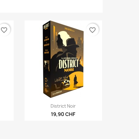
favorite_border
favorite_border
Vorschau

District Noir
19,90 CHF