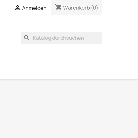
shopping_cart


Warenkorb
(0)
Anmelden
search