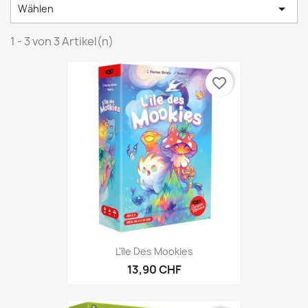

Wählen
1 - 3 von 3 Artikel(n)
favorite_border
L'île Des Mookies
13,90 CHF