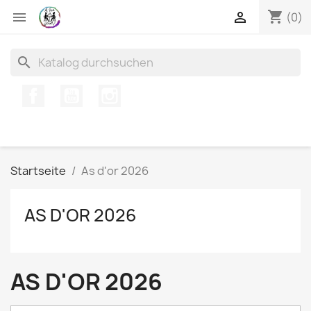
shopping_cart


(0)
search
Facebook
YouTube
Instagram
Startseite
As d'or 2026
AS D'OR 2026
AS D'OR 2026