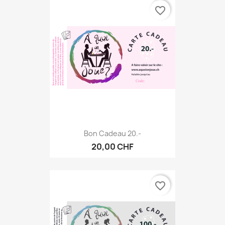
favorite_border
Bon Cadeau 20.-
20,00 CHF
favorite_border