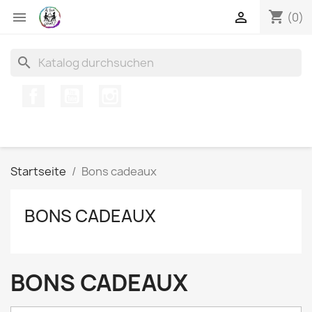
shopping_cart


(0)
search
Facebook
YouTube
Instagram
Startseite
Bons cadeaux
BONS CADEAUX
BONS CADEAUX