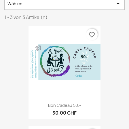

Wählen
1 - 3 von 3 Artikel(n)
favorite_border
Bon Cadeau 50.-
50,00 CHF