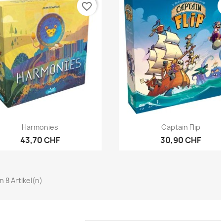
favorite_border
Vorschau
Vorschau


Harmonies
Captain Flip
43,70 CHF
30,90 CHF
on 8 Artikel(n)