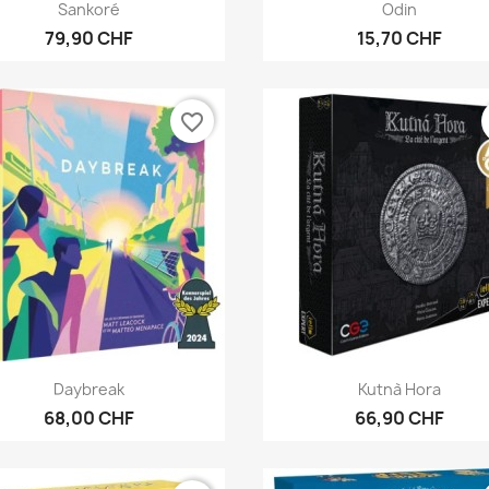
Vorschau
Vorschau


Sankoré
Odin
79,90 CHF
15,70 CHF
favorite_border
Vorschau
Vorschau


Daybreak
Kutnà Hora
68,00 CHF
66,90 CHF