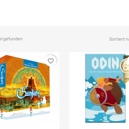
kel gefunden
Sortiert n
favorite_border