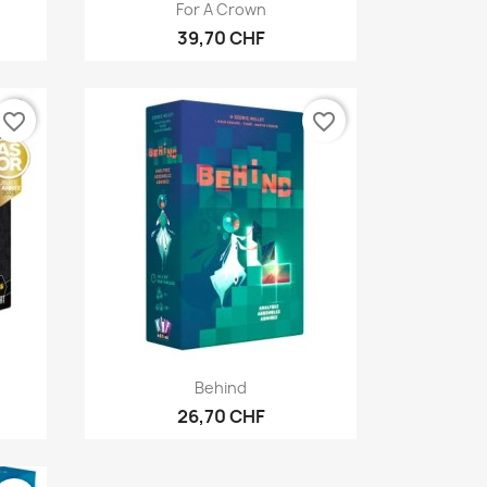
Vorschau

For A Crown
39,70 CHF
favorite_border
favorite_border
Vorschau

Behind
26,70 CHF