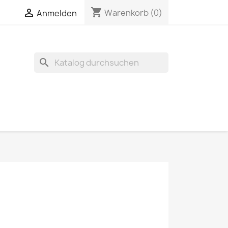
shopping_cart


Warenkorb
(0)
Anmelden
search