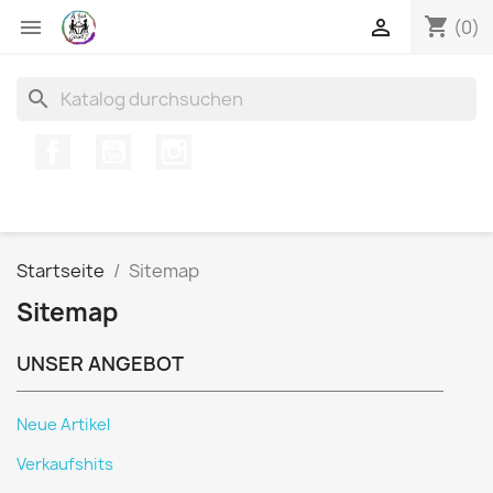
shopping_cart


(0)
search
Facebook
YouTube
Instagram
Startseite
Sitemap
Sitemap
UNSER ANGEBOT
Neue Artikel
Verkaufshits