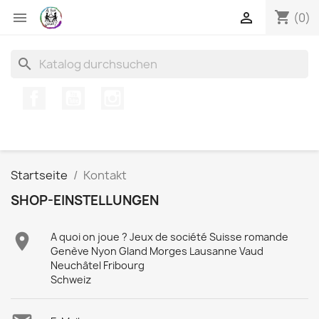
shopping_cart


(0)
search
Facebook
YouTube
Instagram
Startseite
Kontakt
SHOP-EINSTELLUNGEN

A quoi on joue ? Jeux de société Suisse romande
Genève Nyon Gland Morges Lausanne Vaud
Neuchâtel Fribourg
Schweiz