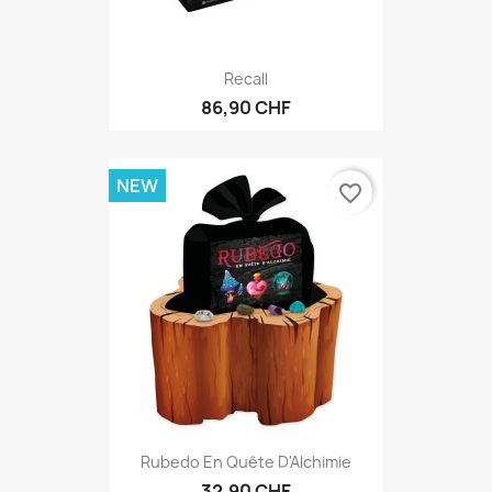
Recall
86,90 CHF
NEW
favorite_border
Rubedo En Quête D'Alchimie
32,90 CHF