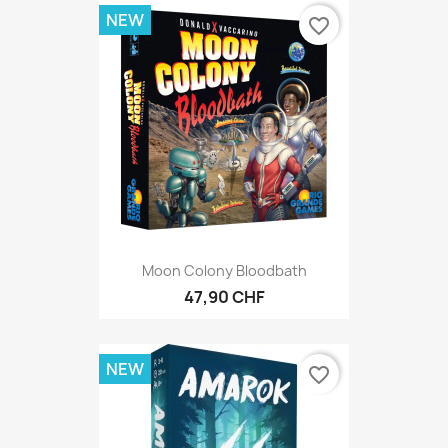
NEW
favorite_border
Moon Colony Bloodbath
47,90 CHF
NEW
favorite_border