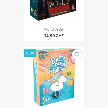
World Order
74,90 CHF
NEW
favorite_border