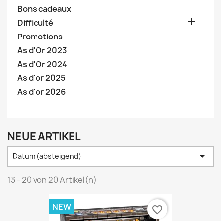
Bons cadeaux

Difficulté
Promotions
As d'Or 2023
As d'Or 2024
As d'or 2025
As d'or 2026
NEUE ARTIKEL

Datum (absteigend)
13 - 20 von 20 Artikel(n)
NEW
favorite_border