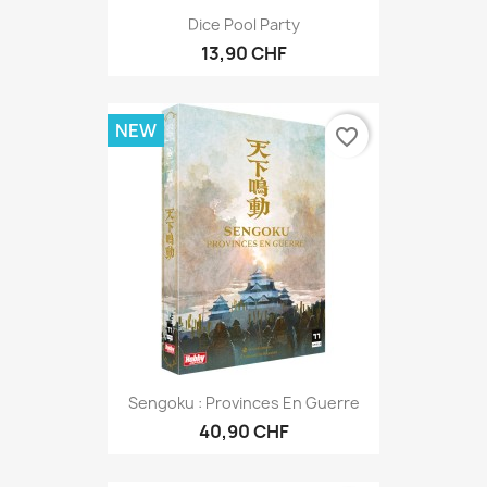
Dice Pool Party
13,90 CHF
NEW
favorite_border
Sengoku : Provinces En Guerre
40,90 CHF