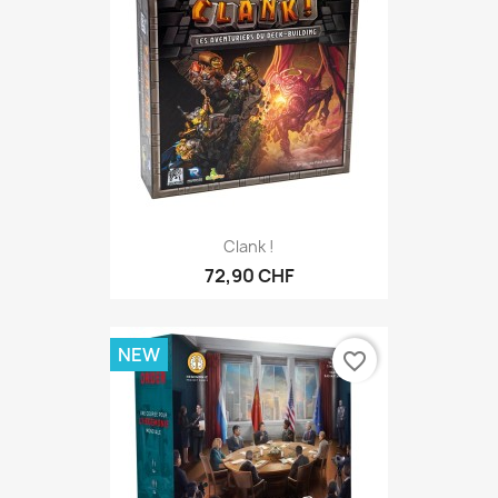
Clank !
72,90 CHF
NEW
favorite_border