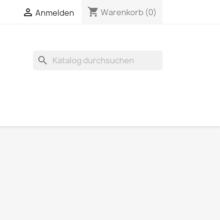
shopping_cart


Warenkorb
(0)
Anmelden
search