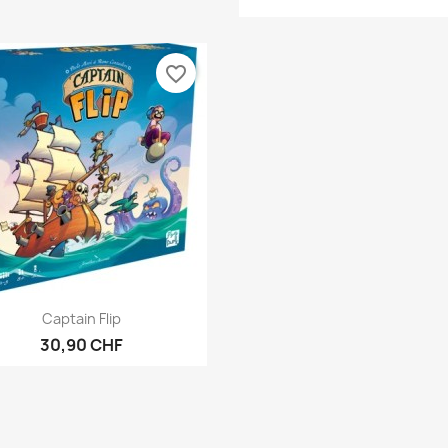
favorite_border
Vorschau

Captain Flip
30,90 CHF