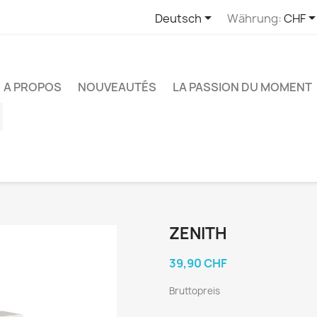

Deutsch
Währung:
CHF
A PROPOS
NOUVEAUTÉS
LA PASSION DU MOMENT
ube
Instagram
ZENITH
39,90 CHF
Bruttopreis