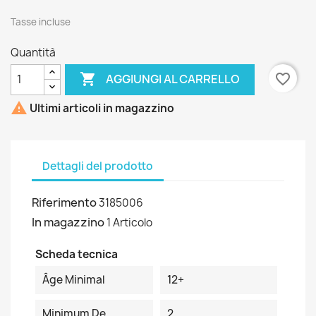
Tasse incluse
Quantità

favorite_border
AGGIUNGI AL CARRELLO

Ultimi articoli in magazzino
Dettagli del prodotto
Riferimento
3185006
In magazzino
1 Articolo
Scheda tecnica
Âge Minimal
12+
Minimum De
2