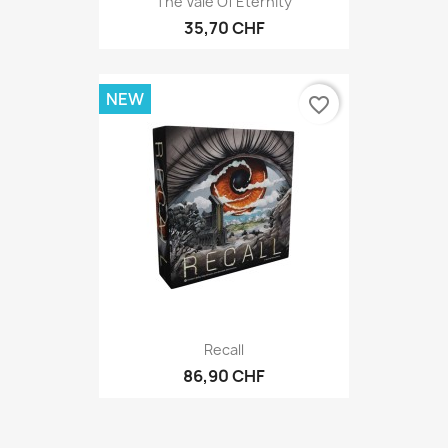
The Vale Of Eternity
35,70 CHF
NEW
favorite_border
Recall
86,90 CHF