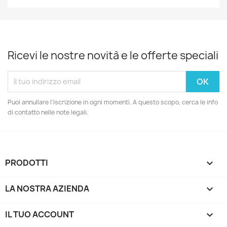
Ricevi le nostre novità e le offerte speciali
Puoi annullare l'iscrizione in ogni momenti. A questo scopo, cerca le info
di contatto nelle note legali.
PRODOTTI

LA NOSTRA AZIENDA

IL TUO ACCOUNT
