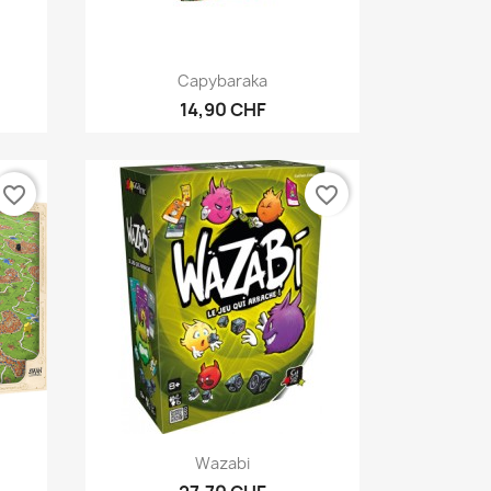
Anteprima

Capybaraka
14,90 CHF
favorite_border
favorite_border
Anteprima

Wazabi