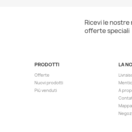
Ricevi le nostre 
offerte speciali
PRODOTTI
LA N
Offerte
Livrai
Nuovi prodotti
Mentio
Più venduti
A pro
Contat
Mappa 
Negoz