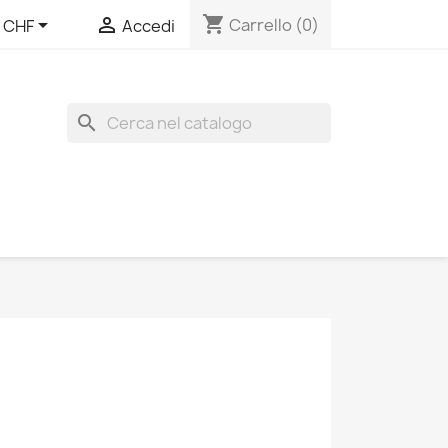
shopping_cart


Carrello
(0)
CHF
Accedi
search