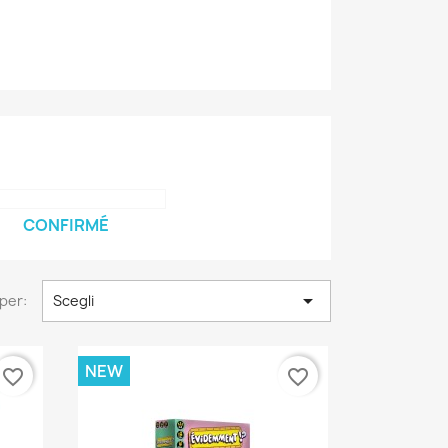
CONFIRMÉ

per:
Scegli
NEW
favorite_border
favorite_border