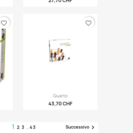
27,70 CHF
favorite_border
favorite_border
Anteprima

Quarto
43,70 CHF
1

Successivo
2
3
…
43