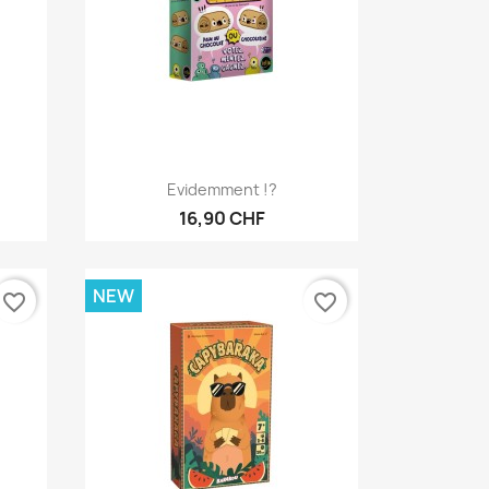
Anteprima

Evidemment !?
16,90 CHF
NEW
favorite_border
favorite_border