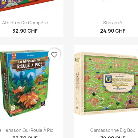
Anteprima
Anteprima


Athlètes De Compète
Staraoké
32,90 CHF
24,90 CHF
favorite_border
Anteprima
Anteprima


e Hérisson Qui Roule À Pic
Carcassonne Big Box