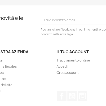
novità e le
Puoi annullare l'iscrizione in ogni momenti. A qu
contatto nelle note legali.
OSTRA AZIENDA
IL TUO ACCOUNT
son
Tracciamento ordine
ns légales
Accedi
pos
Crea account
taci
del sito
i
Facebook
YouTube
Instagram