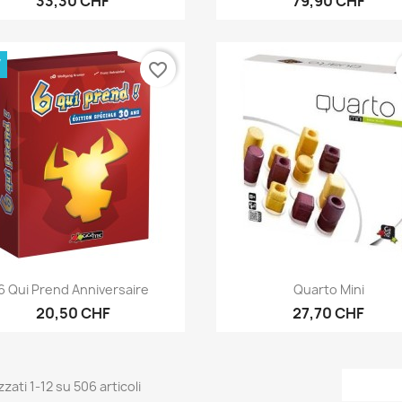
33,30 CHF
79,90 CHF
W
favorite_border
Anteprima
Anteprima


6 Qui Prend Anniversaire
Quarto Mini
20,50 CHF
27,70 CHF
zzati 1-12 su 506 articoli