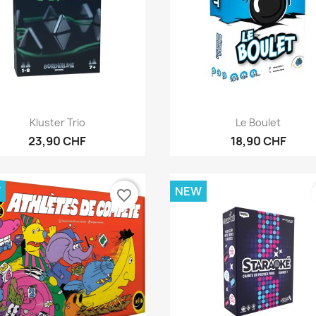
Anteprima
Anteprima


Kluster Trio
Le Boulet
23,90 CHF
18,90 CHF
W
NEW
favorite_border