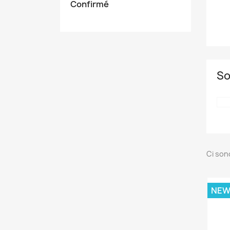
Confirmé
So
Ci son
NE