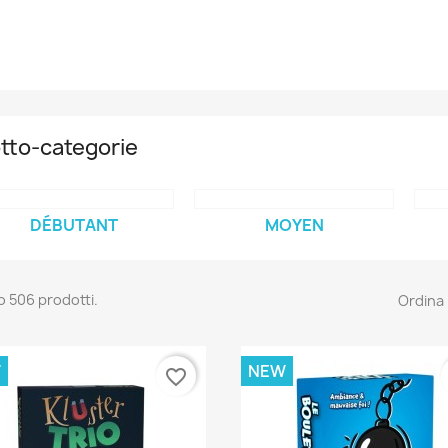
tto-categorie
DÉBUTANT
MOYEN
o 506 prodotti.
Ordina 
W
NEW
favorite_border