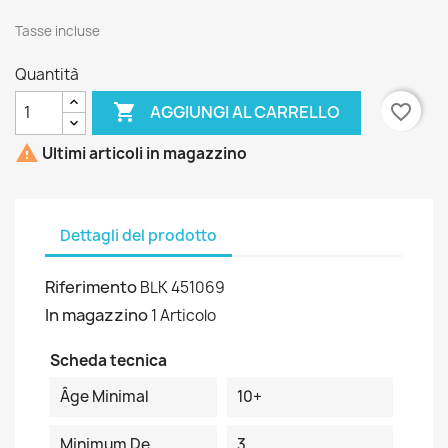
Tasse incluse
Quantità

favorite_border
AGGIUNGI AL CARRELLO

Ultimi articoli in magazzino
Dettagli del prodotto
Riferimento
BLK 451069
In magazzino
1 Articolo
Scheda tecnica
Âge Minimal
10+
Minimum De
3