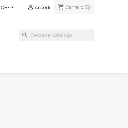
shopping_cart


Carrello
(0)
CHF
Accedi
search