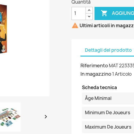
Quantità

AGGIUNG

Ultimi articoli in magaz
Dettagli del prodotto
Riferimento
MAT 22333
In magazzino
1 Articolo
Scheda tecnica
Âge Minimal
Minimum De Joueurs

Maximum De Joueurs