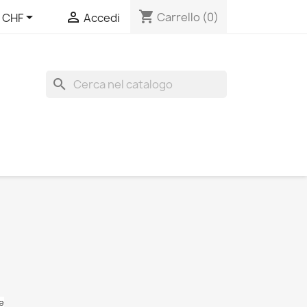
shopping_cart


Carrello
(0)
CHF
Accedi
search
e