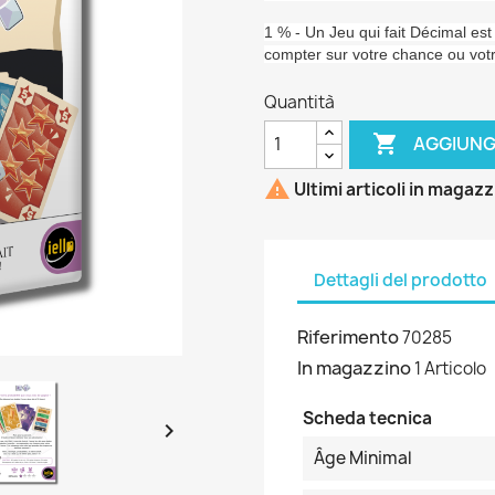
1 % - Un Jeu qui fait Décimal es
compter sur votre chance ou votre
Quantità

AGGIUNG

Ultimi articoli in magaz
Dettagli del prodotto
Riferimento
70285
In magazzino
1 Articolo
Scheda tecnica

Âge Minimal