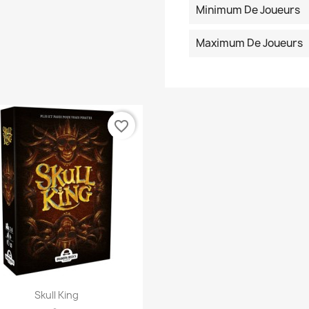
Minimum De Joueurs
Maximum De Joueurs
favorite_border
Anteprima

Skull King