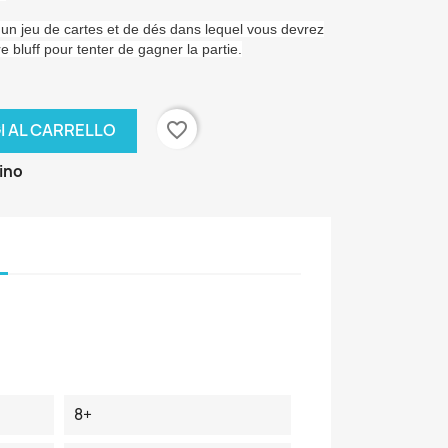
t un jeu de cartes et de dés dans lequel vous devrez
 bluff pour tenter de gagner la partie.
favorite_border
I AL CARRELLO
zino
8+