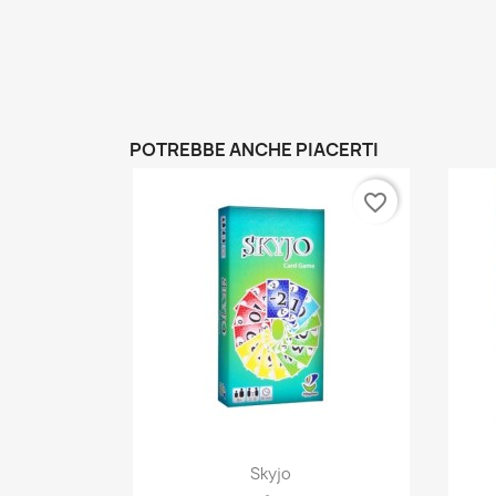
POTREBBE ANCHE PIACERTI
favorite_border
Anteprima

Skyjo