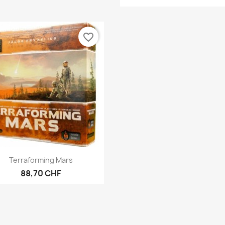
favorite_border
Anteprima

Terraforming Mars
88,70 CHF