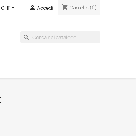
shopping_cart


Carrello
(0)
CHF
Accedi
search
E