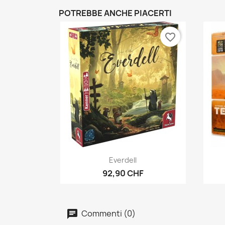
POTREBBE ANCHE PIACERTI
favorite_border
Anteprima

Everdell
92,90 CHF
Commenti (0)