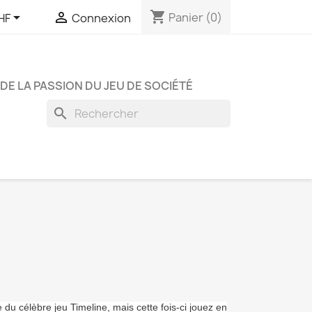
shopping_cart


Panier
(0)
HF
Connexion
DE LA PASSION DU JEU DE SOCIÉTÉ
search
e du célèbre jeu Timeline, mais cette fois-ci jouez en