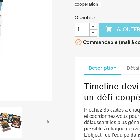
coopération !
Quantité

AJOUTER

Commandable (mail à 
Description
Détai
Timeline dev
un défi coopér
Piochez 35 cartes à chaq
et coordonnez-vous pour l

défaussant les plus gênan
possible à chaque nouvell
L'objectif de l'équipe da