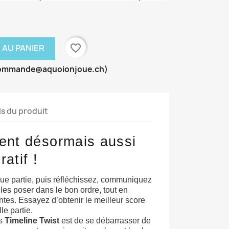
favorite_border
 AU PANIER
commande@aquoionjoue.ch)
ls du produit
ient désormais aussi
atif !
ue partie, puis réfléchissez, communiquez
es poser dans le bon ordre, tout en
tes. Essayez d’obtenir le meilleur score
e partie.
ns
Timeline Twist
est de se débarrasser de