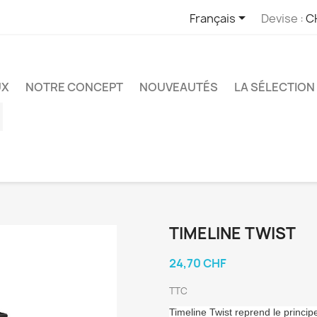

Français
Devise :
C
UX
NOTRE CONCEPT
NOUVEAUTÉS
LA SÉLECTION 
ube
Instagram
TIMELINE TWIST
24,70 CHF
TTC
Timeline Twist reprend le princip