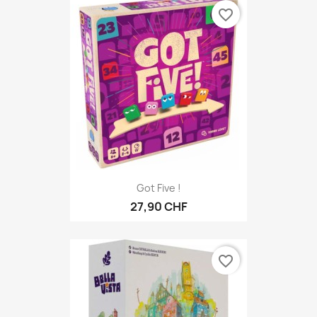
favorite_border
Got Five !
27,90 CHF
favorite_border