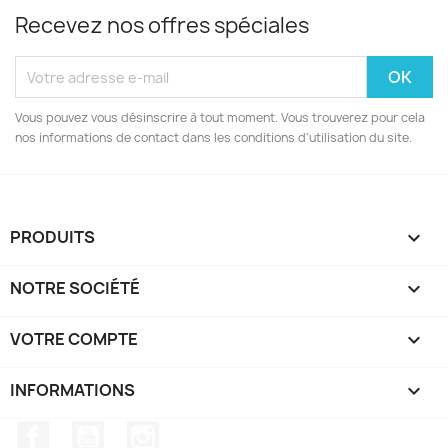
Recevez nos offres spéciales
Vous pouvez vous désinscrire à tout moment. Vous trouverez pour cela
nos informations de contact dans les conditions d'utilisation du site.
PRODUITS

NOTRE SOCIÉTÉ

VOTRE COMPTE

INFORMATIONS
keyboard_arrow_down
Facebook
YouTube
Instagram