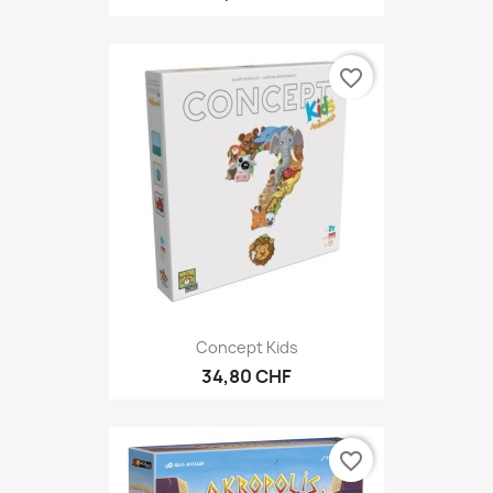
favorite_border
Concept Kids
34,80 CHF
favorite_border