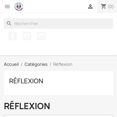
shopping_cart


(0)
search
Facebook
YouTube
Instagram
Accueil
Catégories
Réflexion
RÉFLEXION
RÉFLEXION