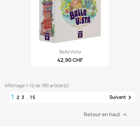
Bella Vista
42,90 CHF
Affichage 1-12 de 180 article(s)
1

Suivant
2
3
…
15
Retour en haut
