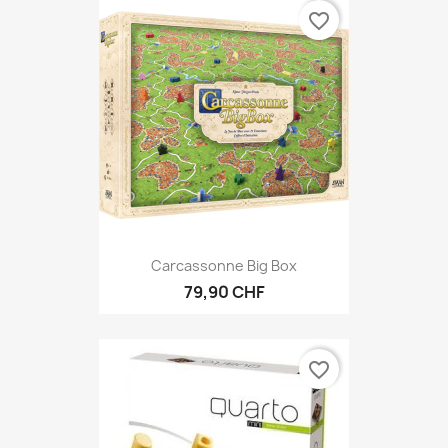
favorite_border
Carcassonne Big Box
79,90 CHF
favorite_border